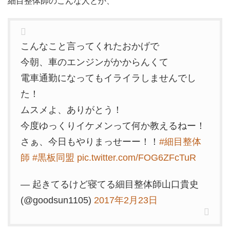
細目整体師のこんな人とか、
こんなこと言ってくれたおかげで
今朝、車のエンジンがかからんくて
電車通勤になってもイライラしませんでし
た！
ムスメよ、ありがとう！
今度ゆっくりイケメンって何か教えるねー！
さぁ、今日もやりまっせーー！！
#細目整体
師
#黒板同盟
pic.twitter.com/FOG6ZFcTuR
— 起きてるけど寝てる細目整体師山口貴史
(@goodsun1105)
2017年2月23日