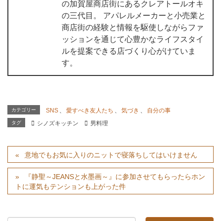
の加賀屋商店街にあるクレアトールオキ
の三代目。 アパレルメーカーと小売業と
商店街の経験と情報を駆使しながらファ
ッションを通じて心豊かなライフスタイ
ルを提案できる店づくり心がけていま
す。
カテゴリー
SNS
、
愛すべき友人たち
、
気づき
、
自分の事
タグ
シノズキッチン
男料理
意地でもお気に入りのニットで寝落ちしてはいけません
『静聖～JEANSと水墨画～』に参加させてもらったらホン
トに運気もテンションも上がった件