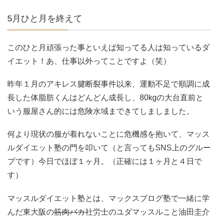
5月ひと月を終えて
このひと月頑張った事といえば知ってる人は知っているダ
イエット！あ、仕事以外ってことですよ（笑）
昨年１月のアキレス腱断裂事件以来、運動不足で順調に成
長した体脂肪くんはどんどん成長し、80kgの大台直前と
いう服屋さん的には危険水域まできてしましました。
何より現状の服が着れないことに危機感を抱いて、マッス
ルダイエット塾の門を叩いて（と言ってもSNS上のグルー
プです）今日でほぼ１ヶ月。（正確には１ヶ月と４日で
す）
マッスルダイエット塾とは、マックスブログ塾で一緒に学
んだ東大阪の
筋肉バカ
社労士のユダマッスルこと油田圭介