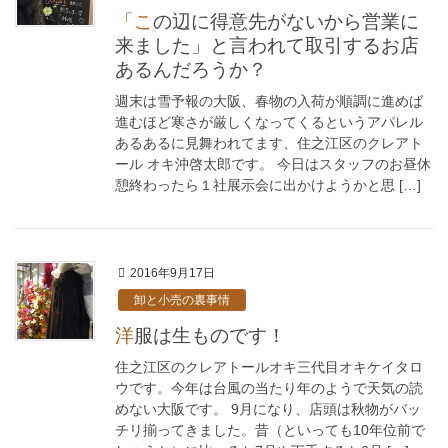
「この辺に得意先がないから営業に
来ました」と言われて取引するお店
あるんだろうか？
週末は雪予報の大阪、春物の入荷が順調に進めば
進むほど寒さが厳しくなってくるというアパレル
あるあるに見舞われてます、住之江区のクレアト
ール オキ沖啓太郎です。 今日はスタッフのお昼休
憩終わったら１社展示会に出かけようかと思 […]
2016年9月17日
卸と小売の裏事情
洋服は生ものです！
住之江区のクレアトールオキ三代目オキケイタロ
ウです。今年は台風の当たり年のようで天気の読
めない大阪です。 9月になり、店頭は秋物がバッ
チリ揃ってきました。昔（といっても10年位前で